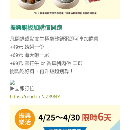
振興銅板加購價開跑
凡開鍋或點養生極鱻砂鍋粥即可享加購價
+49元 蛤蜊一份
+69元 海大蝦一尾
+99元 雪花牛 or 香草豬肉盤 二選一
開鍋吃好料，再升級超划算！
立即訂位
https://reurl.cc/aZ39NY