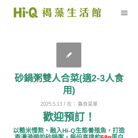
砂鍋粥雙人合菜(適2-3人食
用)
/
2025.5.13
在：
鱻食菜單
歡迎預訂！
以糙米慢熬、融入Hi-Q生態養殖魚，打造
香濃滑順的砂鍋粥，每份高達約
58g
蛋白