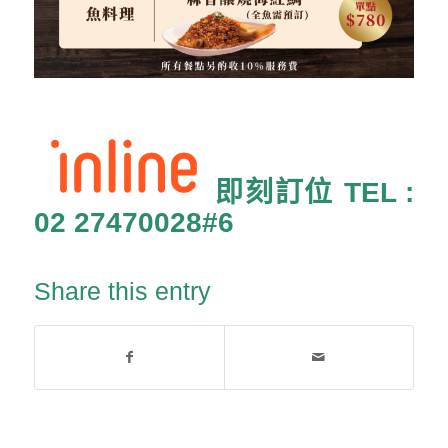
即刻訂位 TEL :
02 27470028#6
Share this entry