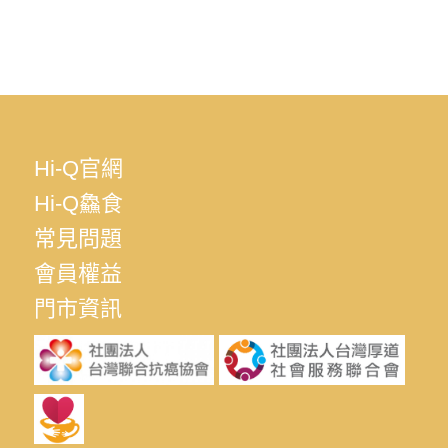
Hi-Q官網
Hi-Q鱻食
常見問題
會員權益
門市資訊