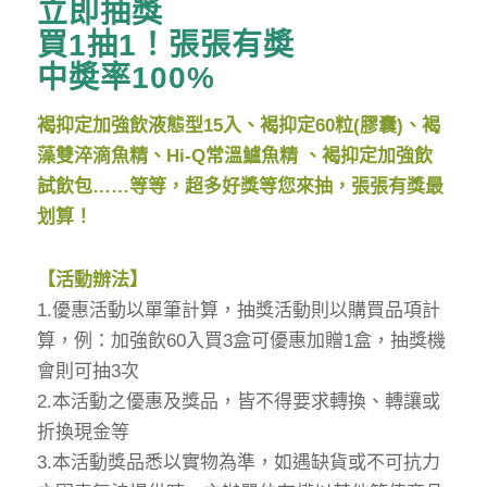
立即抽獎
買1抽1！張張有奬
中奬率100%
褐抑定加強飲液態型15入、褐抑定60粒(膠囊)、褐
藻雙淬滴魚精、Hi-Q常溫鱸魚精 、褐抑定加強飲
試飲包……等等，超多好獎等您來抽，張張有獎最
划算！
【活動辦法】
1.優惠活動以單筆計算，抽獎活動則以購買品項計
算，例：加強飲60入買3盒可優惠加贈1盒，抽獎機
會則可抽3次
2.本活動之優惠及獎品，皆不得要求轉換、轉讓或
折換現金等
3.本活動獎品悉以實物為準，如遇缺貨或不可抗力