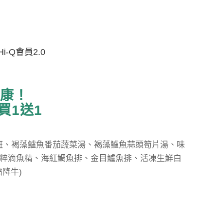
Hi-Q會員2.0
健康！
買1送1
貝石斑、褐藻鱸魚番茄蔬菜湯、褐藻鱸魚蒜頭筍片湯、味
粹滴魚精、海紅鯛魚排、金目鱸魚排、活凍生鮮白
降牛)