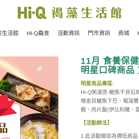
索生活館
Hi-Q鱻食
活動資訊
門市資訊
商城
11
月
食養保
明星口碑商品 
明星商品專區:
Hi-Q粥湯煲-鮑魚干
噌金目鱸魚下巴、褐藻雙
蝦、肉片盤(伊比利豬、霜
【活動辦法】
1.此活動贈送為價低商品