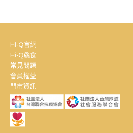
Hi-Q官網
Hi-Q鱻食
常見問題
會員權益
門市資訊