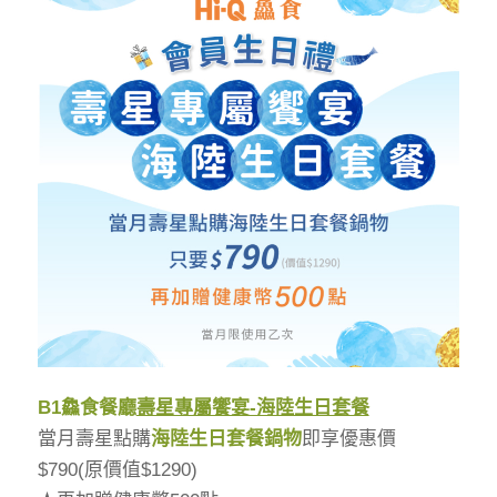
B1
鱻食餐廳
壽星專屬饗宴-海陸生日套餐
當月壽星點購
海陸生日套餐鍋物
即享優惠價
$790(原價值$1290)