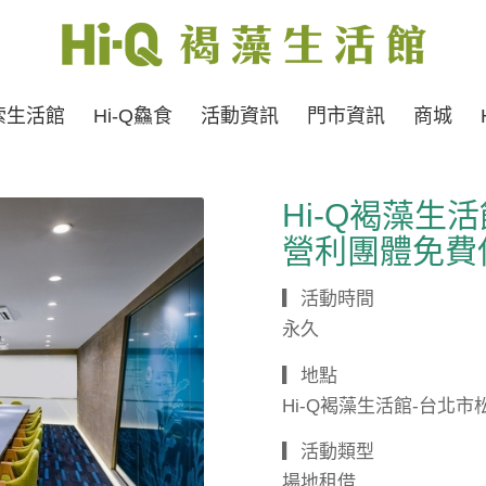
索生活館
Hi-Q鱻食
活動資訊
門市資訊
商城
Hi-Q褐藻
營利團體免費使
▎活動時間
永久
▎地點
Hi-Q褐藻生活館-台北市松
▎活動類型
場地租借