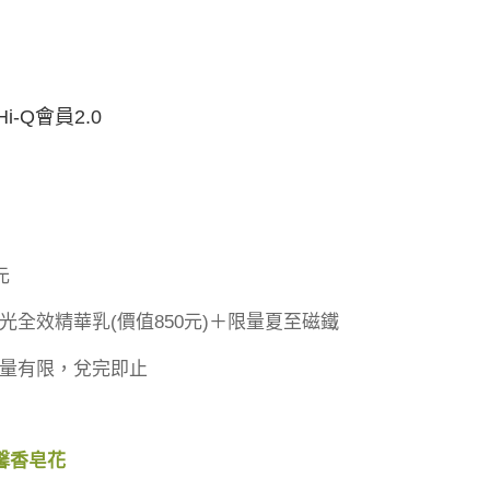
Hi-Q會員2.0
元
全效精華乳(價值850元)＋限量夏至磁鐵
量有限，兌完即止
乃馨香皂花