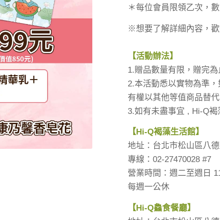
＊每位會員限領乙次，數
※想要了解詳細內容，歡迎致
【活動辦法】
1.贈品數量有限，贈完為
2.本活動悉以實物為準
有權以其他等值商品替代
3.如有未盡事宜 , Hi
【Hi-Q褐藻生活館】
地址：台北市松山區八德路
專線：02-27470028 #7
營業時間：週二至週日 11:0
每週一公休
【Hi-Q鱻食餐廳】