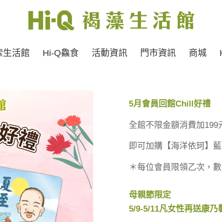
索生活館
Hi-Q鱻食
活動資訊
門市資訊
商城
5
月會員回館Chill好禮
全館不限金額消費加199
即可加購【海洋依珂】藍光
＊每位會員限領乙次，數
母親節限定
5/9-5/11凡女性再送康