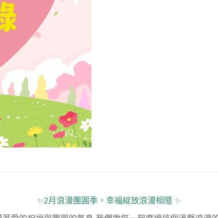
✨2月浪漫團圓季，幸福綻放浪漫相隨 ✨