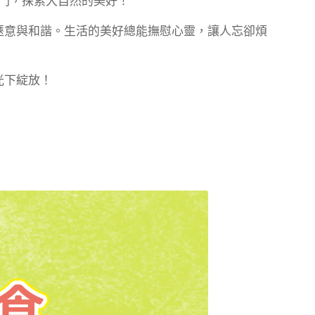
門，探索大自然的美好！
愜意與和諧。生活的美好總能撫慰心靈，讓人忘卻煩
光下綻放！