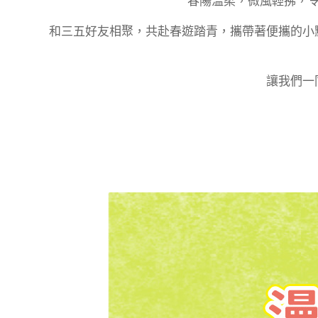
春陽溫柔，微風輕拂，
和三五好友相聚，共赴春遊踏青，攜帶著便攜的小
讓我們一