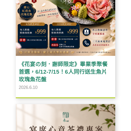
《花宴の刻．謝師限定》畢業季聚餐
首選，6/12-7/15！6人同行送生魚片
玫瑰魚花盤
2026.6.10