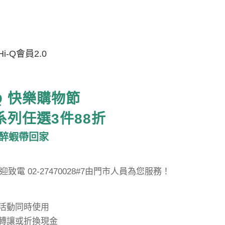
Hi-Q會員2.0
Q
快樂購物節
系列任選
3
件
88
折
醉蝦帶回家
電 02-27470028#7由門市人員為您服務！
惠活動同時使用
、轉讓或折換現金