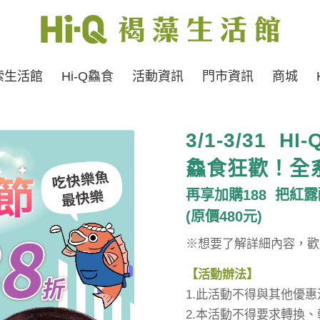
索生活館
Hi-Q鱻食
活動資訊
門市資訊
商城
3/1-3/31 HI-
鱻食狂歡！全
再享加購
188
把紅露
(
原價
480
元
)
※想要了解詳細內容，歡迎致
【活動辦法】
1.此活動不得與其他優
2.本活動不得要求轉換